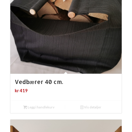
Vedbærer 40 cm.
kr
419
Legg i handlekurv
Vis detaljer