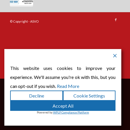
© Copyright - ASVO
This website uses cookies to improve your
experience. We'll assume you're ok with this, but you
can opt-out if you wish.
Read More
Dette nettstedet bruker informasjonskapsler. Ved å fortsette å
Decline
Cookie Settings
navigere gjennom nettstedet, godtar du bruken av
Accept All
informasjonskapsler.
Powered by
WPLP Compliance Platform
OK
Les mer