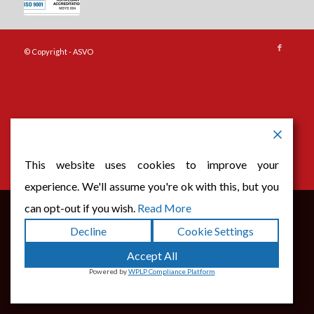
© Copyright - ASVO
This website uses cookies to improve your
experience. We'll assume you're ok with this, but you
can opt-out if you wish.
Read More
Dette nettstedet bruker informasjonskapsler. Ved å fortsette å
Decline
Cookie Settings
navigere gjennom nettstedet, godtar du bruken av
Accept All
informasjonskapsler.
Powered by
WPLP Compliance Platform
OK
Les mer