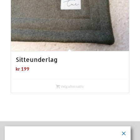
Sitteunderlag
kr
199
Velg alternativ
Nordre Land ASVO er sertifisert etter ISO 9001-2015 .