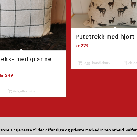
Putetrekk med hjort
kr
279
rekk- med grønne
Legg i handlekurv
Vis de
Prisområde:
kr
349
kr 249
til
Velg alternativ
kr 349
se av tjeneste til det offentlige og private marked innen arbeid, velfer