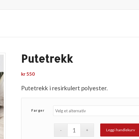
Putetrekk
kr
550
Putetrekk i resirkulert polyester.
Farger
Legg i handlekurv