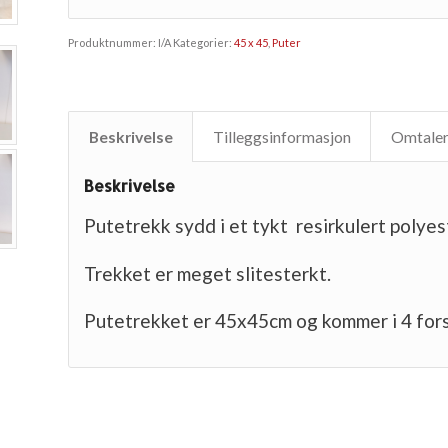
Produktnummer:
I/A
Kategorier:
45 x 45
,
Puter
Beskrivelse
Tilleggsinformasjon
Omtaler
Beskrivelse
Putetrekk sydd i et tykt resirkulert polyes
Trekket er meget slitesterkt.
Putetrekket er 45x45cm og kommer i 4 forsk