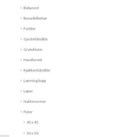
Babynest
Bunadtilbehør
Forkler
Gjestehåndkle
Grytekluter
Handlenett
Kjøkkenhåndkle
Lænning kopp
Løper
Nakkevarmer
Puter
45 x 45
50 x 50