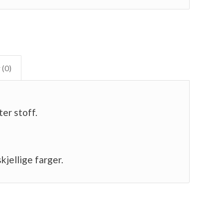
 (0)
ter stoff.
jellige farger.