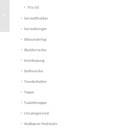
70 x 50
Putetrekk- Grønn
Serviettholder
Serviettringer
Sitteunderlag
Skulderveske
Sminkepung
Stelleveske
Tennbriketter
Teppe
Toalettmappe
Uncategorized
Vedbærer/Vedstativ