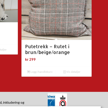
Putetrekk – Rutet i
taljer
brun/beige/orange
kr
299
Legg i handlekurv
Vis detaljer
d, inkludering og