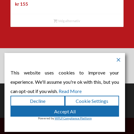
kr
155
Velg alternativ
Nordre Land ASVO er sertifisert etter ISO 9001-2015 .
Leveranse av tjeneste til det offentlige og private marked
This website uses cookies to improve your
innen arbeid, velferd, inkludering og kompetansebygging.
experience. We'll assume you're ok with this, but you
can opt-out if you wish.
Read More
Dette nettstedet bruker informasjonskapsler. Ved å fortsette å
Decline
Cookie Settings
navigere gjennom nettstedet, godtar du bruken av
Accept All
informasjonskapsler.
Powered by
WPLP Compliance Platform
OK
Les mer
© Copyright - ASVO