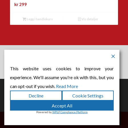
kr
299
Legg i handlekurv
Vis detaljer
Nordre Land ASVO er sertifisert etter ISO 9001-2015 .
Leveranse av tjeneste til det offentlige og private marked
This website uses cookies to improve your
innen arbeid, velferd, inkludering og kompetansebygging.
experience. We'll assume you're ok with this, but you
can opt-out if you wish.
Read More
Dette nettstedet bruker informasjonskapsler. Ved å fortsette å
Decline
Cookie Settings
navigere gjennom nettstedet, godtar du bruken av
Accept All
informasjonskapsler.
Powered by
WPLP Compliance Platform
OK
Les mer
© Copyright - ASVO