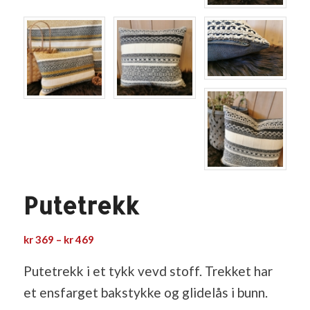
Putetrekk
Prisområde:
kr
369
–
kr
469
kr 369
til
Putetrekk i et tykk vevd stoff. Trekket har
kr 469
et ensfarget bakstykke og glidelås i bunn.