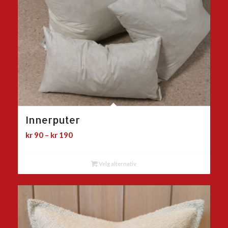
Innerputer
Prisområde:
kr
90
–
kr
190
kr 90
til
Velg alternativ
kr 190