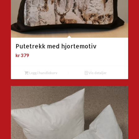
Putetrekk med hjortemotiv
kr
379
Legg i handlekurv
Vis detaljer