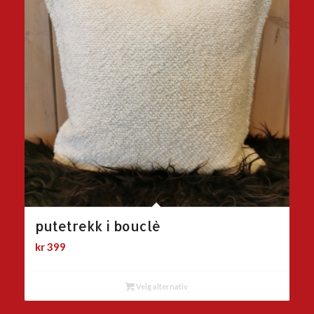
putetrekk i bouclè
kr
399
Velg alternativ