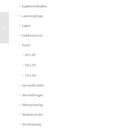
Kjøkkenhåndkle
Lænning kopp
Løper
Gjestehåndkle
Nakkevarmer
Puter
45 x 45
50 x 50
70 x 50
Serviettholder
Serviettringer
Sitteunderlag
Skulderveske
Sminkepung